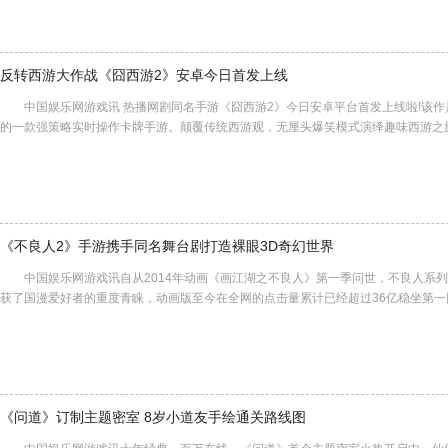
反转西游大作战《囧西游2》安卓今日首发上线
中国娱乐网游戏讯 热播网剧同名手游《囧西游2》今日安卓平台首发上线啦!该作
的一款强策略实时操作卡牌手游。颠覆传统西游观，无厘头爆笑模式演绎趣味西游之
《不良人2》手游携手同名舞台剧打造裸眼3D奇幻世界
中国娱乐网游戏讯自从2014年动画《画江湖之不良人》第一季问世，不良人系列
获了国漫爱好者的重度青睐，动画版至今在全网的点击量累计已经超过36亿稳坐第
《问道》订制主题密室 8岁小道友手绘通关路线图