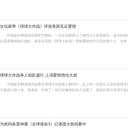
女玩家带《球球大作战》环游美国见证爱情
中国娱乐网游戏讯国庆节期间，一位女玩家踏上了期待已久的美国行。这次的旅
仅是假期的旅行放松，更是去见因《球球大作战》而相遇的命中注定的那个人。当然
球球大作战单人组队盛行 上演爱恨情仇大戏
中国娱乐网游戏讯如果在球球大作战单人模式中，在上到一定段位之后你发现无
不能进入前十名。恭喜你，中招了！你已经被组队的人包围了，真想代表月亮消灭他
为抢码各显神通《全球使命3》记者团火热招募中