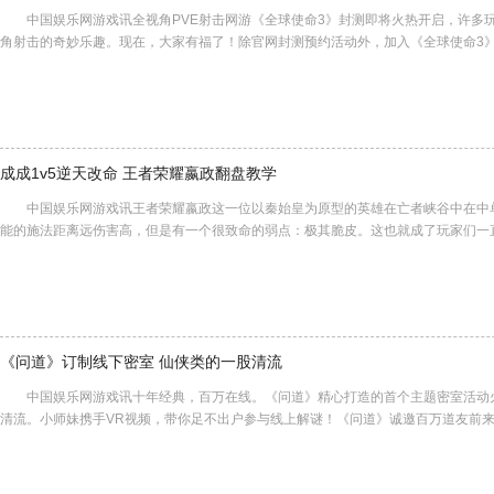
中国娱乐网游戏讯全视角PVE射击网游《全球使命3》封测即将火热开启，许多
角射击的奇妙乐趣。现在，大家有福了！除官网封测预约活动外，加入《全球使命3
成成1v5逆天改命 王者荣耀嬴政翻盘教学
中国娱乐网游戏讯王者荣耀嬴政这一位以秦始皇为原型的英雄在亡者峡谷中在中
能的施法距离远伤害高，但是有一个很致命的弱点：极其脆皮。这也就成了玩家们一
《问道》订制线下密室 仙侠类的一股清流
中国娱乐网游戏讯十年经典，百万在线。《问道》精心打造的首个主题密室活动
清流。小师妹携手VR视频，带你足不出户参与线上解谜！《问道》诚邀百万道友前