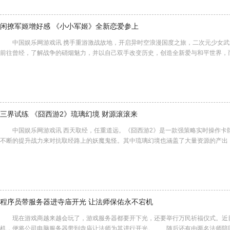
闲撩军姬增好感 《小小军姬》全新恋爱参上
中国娱乐网游戏讯 携手重游激战故地，开启异时空浪漫国度之旅，二次元少女武
前往曾经，了解战争的硝烟魅力，并以自己双手改变历史，创造全新爱与和平世界，
三界试练 《囧西游2》琉璃幻境 财源滚滚来
中国娱乐网游戏讯 西天取经，任重道远。《囧西游2》是一款强策略实时操作卡
不断的提升战力来对抗取经路上的妖魔鬼怪。其中琉璃幻境也涵盖了大量资源的产出
程序员带服务器进寺庙开光 让法师保佑永不宕机
现在游戏商越来越会玩了，游戏服务器都要开下光，还要举行万民祈福仪式。近
机，便将公司电脑服务器带到寺庙让法师为其进行开光。 随后还有由两名法师陪