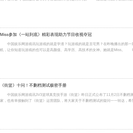
Miss参加《一站到底》精彩表现助力节目收视夺冠
中国娱乐网游戏讯玩游戏的就是学渣？玩游戏的就是丑宅男？在昨晚播出的那一
机，让你知道玩游戏的也可以是高颜值、高学历、高技术的女神。她就是Miss。 昨
《街篮》十问！不删档测试极密手册
中国娱乐网游戏讯3V3篮球真竞技手游《街篮》昨日正式公布了11月2日不删档
家，也有幸接触到了《街篮》运营团队，将大家关于不删档测试的疑问一一转达，希