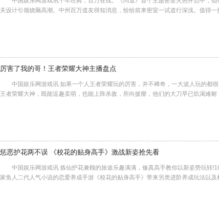
中国娱乐网游戏讯十年经典，百万在线。《问道》首个主题密室火热开启中，仙
关设计引领烧脑高潮。中州百万道友得知消息，纷纷前来密室一试道行深浅。值得一
厉害了我的哥！王者荣耀大神主播盘点
中国娱乐网游戏讯 如果一个人王者荣耀玩的厉害，并不稀奇，一大波人玩的都很
王者荣耀大神，既能逗趣卖萌，也能上阵杀敌，所向披靡，他们的大刀早已饥渴
惩恶护花两不误 《校花的贴身高手》激战新姿抢先看
中国娱乐网游戏讯 炼仙护花兼顾的旅途乐趣满满，修真高手教你以新姿势玩转!10
家鱼人二代人气小说的恋爱养成手游《校花的贴身高手》带来另类进阶养成玩法以及