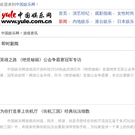
欢迎来到
中国娱乐网
！
首页
-
演艺经纪
-
观影指南
-
女性时尚
新闻
-
内地娱乐
-
港台娱乐
-
日本娱乐
中国娱乐网
>
游戏资讯
即时新闻
英雄之路 《绝世秘籍》公会争霸赛冠军专访
中国娱乐网游戏讯仟游科技2016热血武侠巨作《绝世秘籍》首届绝世无双公会争
幕，冠军由创世丶网游公会夺得。作为《绝世秘籍》首届公会争霸赛，本次比赛吸引
为你打造掌上街机厅 《街机三国》经典玩法细数
中国娱乐网游戏讯对战，闯关，猜谜，你是否曾经在街机厅流连忘返于各式玩法
机三国》中，有很多经典街机玩法会重新演绎登陆手机，为玩家提供一个掌上的