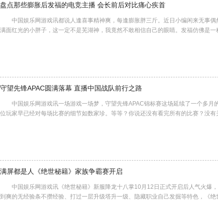
盘点那些膨胀后发福的电竞主播 会长前后对比痛心疾首
中国娱乐网游戏讯都说人逢喜事精神爽，每逢膨胀胖三斤。近日小编闲来无事偶
满面红光的小胖子，这一定不是芜湖神，我竟然不敢相信自己的眼睛。发福仿佛是一
守望先锋APAC圆满落幕​ 直播中国战队前行之路
中国娱乐网游戏讯一场游戏一场梦，守望先锋APAC锦标赛这场延续了一个多月
位玩家早已经对每场比赛的细节如数家珍。等等？你说还没有看完所有的比赛？没有
满屏都是人《绝世秘籍》家族争霸赛开启
中国娱乐网游戏讯《绝世秘籍》新服降龙十八掌10月12日正式开启后人气火爆，
到爽的无经验条不攒经验、打过一层升级塔升一级、隐藏职业自己发掘等特色，《绝