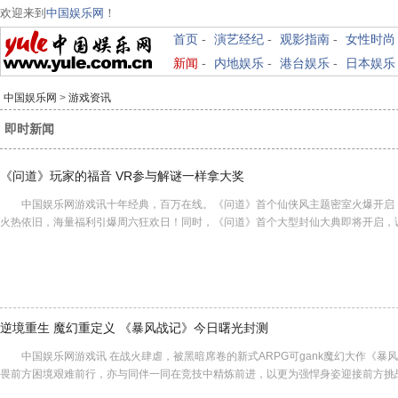
欢迎来到
中国娱乐网
！
首页
-
演艺经纪
-
观影指南
-
女性时尚
新闻
-
内地娱乐
-
港台娱乐
-
日本娱乐
中国娱乐网
>
游戏资讯
即时新闻
《问道》玩家的福音 VR参与解谜一样拿大奖
中国娱乐网游戏讯十年经典，百万在线。《问道》首个仙侠风主题密室火爆开启，
火热依旧，海量福利引爆周六狂欢日！同时，《问道》首个大型封仙大典即将开启
逆境重生 魔幻重定义 《暴风战记》今日曙光封测
中国娱乐网游戏讯 在战火肆虐，被黑暗席卷的新式ARPG可gank魔幻大作《暴
畏前方困境艰难前行，亦与同伴一同在竞技中精炼前进，以更为强悍身姿迎接前方挑