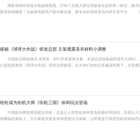
继新浪财经登陆乐视超级电视，打响了乐视大屏运营媒体化反的第一枪后，新浪
新浪游戏频道！为超级电视用户提供最全面、最专业的游戏资讯内容共享平台。 
探秘《球球大作战》研发总部 主策透露圣衣材料小调整
中国娱乐网游戏讯 本周末，BPL即将迎来决赛。本该在训练备战的选手大神们，
们是组团来到《球球大作战》研发总部参观。在大神们对的主策威逼利诱下，主策透
轻松成为街机大师《街机三国》休闲玩法登场
中国娱乐网游戏讯提起街机，总是让人联想起各种复杂的操作和连招，容易让人
统横版的基础上，为大家提供更多休闲便捷玩法体验，让即使是不熟悉街机游戏操作