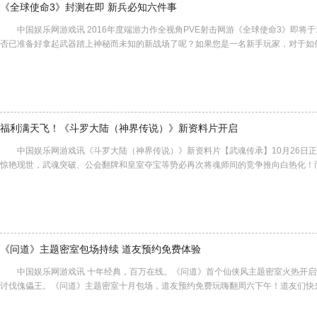
《全球使命3》封测在即 新兵必知六件事
中国娱乐网游戏讯 2016年度端游力作全视角PVE射击网游《全球使命3》即将于
否已准备好拿起武器踏上神秘而未知的新战场了呢？如果您是一名新手玩家，对于如
福利满天飞！《斗罗大陆（神界传说）》新资料片开启
中国娱乐网游戏讯《斗罗大陆（神界传说）》新资料片【武魂传承】10月26日正
惊艳现世，武魂突破、公会翻牌和皇室夺宝等势必再次将魂师间的竞争推向白热化！
《问道》主题密室包场持续 道友预约免费体验
中国娱乐网游戏讯 十年经典，百万在线。《问道》首个仙侠风主题密室火热开启
讨伐傀儡王。《问道》主题密室十月包场，道友预约免费玩嗨翻周六下午！道友们快