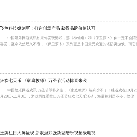
飞鱼科技姚剑军：打造创意产品 获得品牌价值认可
中国娱乐网游戏讯如果你爱玩游戏，那《神仙道》和《保卫萝卜》你一定不会陌生。
喜爱，至今依然经久不衰，《保卫萝卜》系列更是中国最受欢迎的塔防类游戏。而它
狂欢七天乐!《家庭教师》万圣节活动惊喜来袭
中国娱乐网游戏讯 万圣节即将来临，《家庭教师》福利少不了！继游戏在10月25日
月28日-11月3日 ，游戏再隆重推出万圣节狂欢七天乐活动，海量福利送不
王牌栏目大屏呈现 新浪游戏强势登陆乐视超级电视