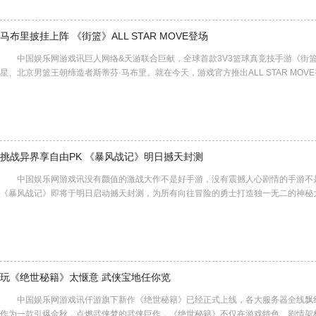
马布里披挂上阵 《街篮》ALL STAR MOVE登场
中国娱乐网游戏讯巨人网络&天游联合巨献，全球首款3V3篮球真竞技手游《街篮》公布
星、北京男篮王朝缔造者斯蒂芬·马布里。就在今天，游戏官方推出ALL STAR MO
挑战异界享自由PK 《暴风战记》明日撼天封测
中国娱乐网游戏讯没有颜值的激战大作不是好手游，没有震撼人心剧情的手游不是好
《暴风战记》即将于明日启动撼天封测，为所有向往冒险的勇士打造独一无二的神秘
玩《绝世秘籍》太惬意 武侠宝地任你览
中国娱乐网游戏讯仟游旗下新作《绝世秘籍》已经正式上线，各大服务器全线飘
作为一款引爆金秋，点燃武侠梦的武侠巨作，《绝世秘籍》不仅在游戏特色、剧情架