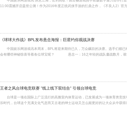
中国娱乐网游戏讯 快意江湖，仗剑高歌！由云畅游戏携手若森数字通力合作打造
11:00震撼开启盖世公测！作为2016年度正统武侠手游的扛鼎之作，《不良人2》
《球球大作战》BPL发布悬念海报：巨星约你观战决赛
中国娱乐网游戏讯本周末，BPL将迎来期待已久，万众瞩目的决赛。选手们都已
会有哪些神秘惊喜等着各位球宝呢？ 悬念一：16之年轻的战队鏖战数月，谁将
王者之风台球电竞联赛 ”线上线下双结合” 引领台球电竞
台球是一项在国际上广泛流行的高雅室内体育运动，已发展成为一项体育类竞技
乐时代，台球这个充满文化气息而又古老的绅士运动又怎么能更好的让大众从中获得