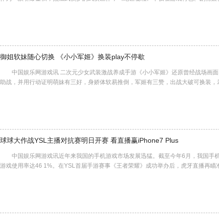
御姐软妹随心切换 《小小军姬》换装play不停歇
中国娱乐网游戏讯 二次元少女武装激战养成手游《小小军姬》还原曾经战场画面
助战，并用行动证明萌妹有三好，身娇体软易推倒，军姬有三赞，出战大破可换装，
球球大作战YSL主播对抗赛明日开赛 看直播赢iPhone7 Plus
中国娱乐网游戏讯近年来我国的手机游戏市场发展迅猛。截至今年6月，我国手机端
游戏使用率达46 1%。在YSL首届手游赛事《王者荣耀》成功举办后，虎牙直播再瞄