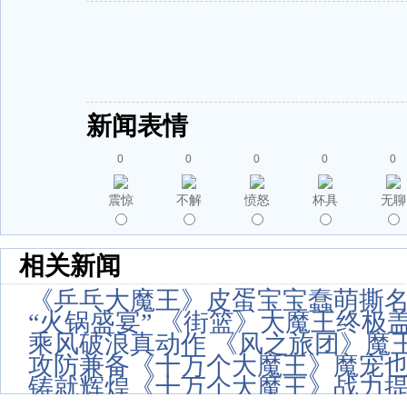
新闻表情
0
0
0
0
0
震惊
不解
愤怒
杯具
无聊
相关新闻
《乒乓大魔王》皮蛋宝宝蠢萌撕名
“火锅盛宴” 《街篮》大魔王终极
乘风破浪真动作 《风之旅团》魔
攻防兼备《十万个大魔王》魔宠
铸就辉煌《十万个大魔王》战力