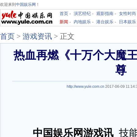
欢迎来到
中国娱乐网
！
首页
-
演艺经纪
-
观影指南
-
女性时尚
新闻
-
内地娱乐
-
港台娱乐
-
日本娱乐
首页
>
游戏资讯
>
正文
热血再燃《十万个大魔
尊
http://www.yule.com.cn
2017-06-09 11:1
中国娱乐网游戏讯
技