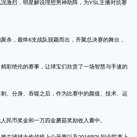
激烈，明星解说理想男神助阵，为YSL主播对抗赛
杀，最终6支战队脱颖而出，齐聚总决赛的舞台，
彩绝伦的赛事，让球宝们欣赏了一场智慧与手速的
、分身、吞噬之后，作为比赛中的颜值、技术、运
人民币奖金和一万四金蘑菇奖励收入囊中。