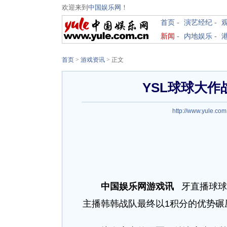
欢迎来到
中国娱乐网
！
首页
-
演艺经纪
-
新闻
-
内地娱乐
-
首页
>
游戏资讯
>
正文
YSL球球大作
http://www.yule.com
中国娱乐网游戏讯
牙直播球球
主播韩韩战队最终以1积分的优势碾压l