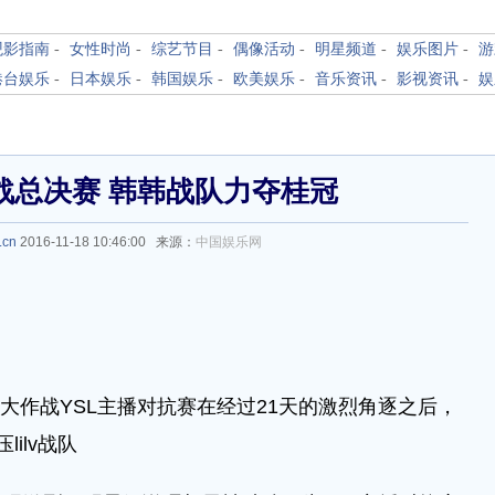
观影指南
-
女性时尚
-
综艺节目
-
偶像活动
-
明星频道
-
娱乐图片
-
游
港台娱乐
-
日本娱乐
-
韩国娱乐
-
欧美娱乐
-
音乐资讯
-
影视资讯
-
娱
战总决赛 韩韩战队力夺桂冠
.cn
2016-11-18 10:46:00 来源：
中国娱乐网
大作战YSL主播对抗赛在经过21天的激烈角逐之后，
ilv战队