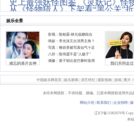
史上最强妖怪图鉴 《灵妖记》怪
从《怪物猎人》下架看“黑公关”
中国娱乐网首页
|
娱乐新闻
|
演艺经纪
|
观影指南
|
游戏
|
图片
|
未经本网授权，不得转载、摘编。已获本网授权使用作品
网站介绍
|
联系我们
|
企业招聘
|
媒
辽ICP备11002676号 Copyrigh
本