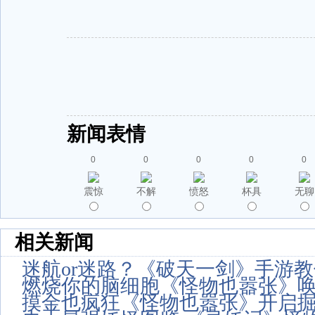
新闻表情
0
0
0
0
0
震惊
不解
愤怒
杯具
无聊
相关新闻
迷航or迷路？《破天一剑》手游
燃烧你的脑细胞《怪物也嚣张》
摸金也疯狂《怪物也嚣张》开启