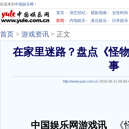
欢迎来到
中国娱乐网
！
首页
-
演艺经纪
-
观影指南
-
女性时尚
新闻
-
内地娱乐
-
港台娱乐
-
日本娱乐
首页
>
游戏资讯
>
正文
在家里迷路？盘点《怪
事
http://www.yule.com.cn
2016-08-11 09:4
中国娱乐网游戏讯
《