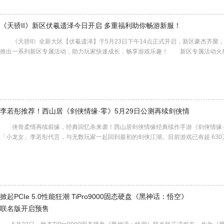
《天骄II》新区伏羲遗泽今日开启 多重福利助你畅游新服！
《天骄II》全新大区【伏羲遗泽】于5月23日下午14点正式开启，新区豪杰齐聚，
推出一系列新区专属活动，助力玩家快速成长，畅享游戏乐趣！ 新区专属活动
李若彤推荐！西山居《剑侠情缘·零》5月29日公测再续剑侠情
侠骨柔情再续前缘，经典回忆杀来袭！西山居剑侠情缘经典续作手游《剑侠情缘·零
「小龙女」李若彤代言，与无数玩家一起回到最初的剑侠江湖。目前游戏已有超 63
掀起PCIe 5.0性能狂潮 TiPro9000固态硬盘《黑神话：悟空》
联名版开启预售