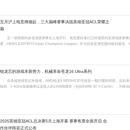
五月沪上电竞烽烟起，三大巅峰赛事决战英雄亚冠ACL荣耀之
巅
五一假期期间多项顶级赛事在上海开打，电竞爱好者们已经感受到亚洲顶级赛事的火
赛（HERO ESPORTS Asian Champions League）作为目前亚洲范围内级
锐龙芯的游戏本新势力，机械革命苍龙16 Ultra系列
在高端游戏笔记本领域，AMD锐龙9 9955HX3D无疑是一颗闪耀的明星。这款基于Z
线程、5 4GHz加速频率以及惊人的144MB缓存（包括64MB 3D V-Cache）
2025英雄亚冠ACL总决赛5月上海开幕 赛事售票全面开启 合
作伙伴阵容正式公布