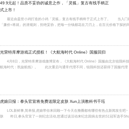
49.9元起！品质不妥协的诚意之作，「灵狐」复古有线手柄正
式上市！
最近由盖世小鸡打造的小鸡「灵狐」复古有线手柄终于正式上市了。 当入门被
「廉价=将就」的潜规则，拒绝妥协，把每一分钱都花在刀刃上，在百元价格下探的
光荣特库摩游戏正式授权！《大航海时代 Online》国服回归
4月8日，光荣特库摩游戏微博宣布，《大航海时代 Online》国服由北京锐我科
航海时代：凯旋航线》。 此次重启与通常代理不同，锐我科技还获得了国服代理《大航
虎娘日报：拳头官宣将免费送限定皮肤 Xun上演教科书千珏
LOL新鲜事,简单报,虎娘带你来回顾一下今天在撸圈都有哪些有热点新闻发生吧
肤 昨日,拳头官宣了一则纪念活动,想通过该活动来纪念因病去世的S1冠军选手Sh