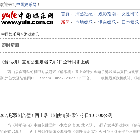
欢迎来到
中国娱乐网
！
首页
-
演艺经纪
-
观影指南
-
女性时尚
新闻
-
内地娱乐
-
港台娱乐
-
日本娱乐
中国娱乐网
>
游戏资讯
即时新闻
《解限机》宣布公测定档 7月2日全球同步上线
西山居自研科幻机甲对战游戏《解限机》登上全球知名电子游戏展会夏日游戏节,宣布
测,并首发登陆官网PC、Steam、Xbox Series X|S平台。 根据最新数据统计,
李若彤双剑合璧！西山居《剑侠情缘·零》今日10：00公测
当《神雕侠侣》中白衣胜雪的小龙女穿越 30 载光阴，与国产武侠游戏标杆《剑
约正式启幕！ 西山居剑侠情缘经典续作《剑侠情缘·零》今日 10:00 全平台不删