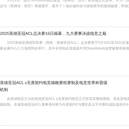
5月22日，致态TiPro9000固态硬盘《黑神话：悟空》联名版正式发布。作为
态与《黑神话：悟空》再度携手，展开了一场尖端科技与游戏美学的激情碰撞，带
2025英雄亚冠ACL总决赛16日揭幕，九大赛事决战电竞之巅
2025英雄亚洲冠军联赛（简称：英雄亚冠ACL）总决赛将于5月16日至18日在
家会展中心三大场馆同步举行，其中全球知名游戏嘉年华DreamHack追梦骇客将落
英雄亚冠ACL x无畏契约电竞揭晓赛程赛制及电竞世界杯晋级
机制
由英雄电竞主办的英雄亚冠ACL x无畏契约电竞正式官宣其赛程赛制、奖金及电竞世界杯(Esp
级机制。本届英雄亚冠ACL赛事系列将为无畏契约CN赛区及太平洋赛区战队提供共4