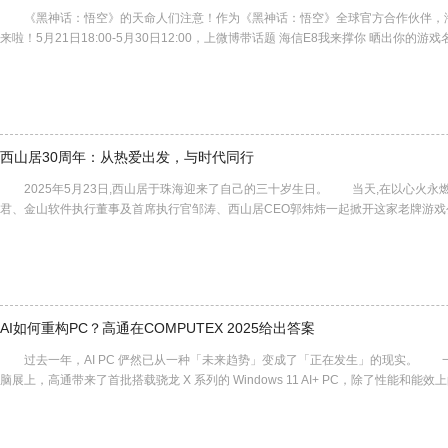
《黑神话：悟空》的天命人们注意！作为《黑神话：悟空》全球官方合作伙伴，
来啦！5月21日18:00-5月30日12:00，上微博带话题 海信E8我来撑你 晒出你的
西山居30周年：从热爱出发，与时代同行
2025年5月23日,西山居于珠海迎来了自己的三十岁生日。 当天,在以心火永
君、金山软件执行董事及首席执行官邹涛、西山居CEO郭炜炜一起掀开这家老牌游戏
AI如何重构PC？高通在COMPUTEX 2025给出答案
过去一年，AI PC 俨然已从一种「未来趋势」变成了「正在发生」的现实。 一年前，就
脑展上，高通带来了首批搭载骁龙 X 系列的 Windows 11 AI+ PC，除了性能和能