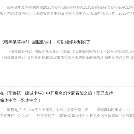
由英雄电竞主办的首届2025英雄亚洲冠军联赛ACL总决赛(简称:英雄亚冠ACL)将于
银行东方体育中心、上海静安体育中心及国家会展中心三大场馆同步开赛。2025年4月30
《暗黑破坏神3》国服测试中，可以继续刷刷刷了
《暗黑破坏神3》国服这几天开启了测试,让我在恍然间想起上一次玩这款游戏
《暗黑破坏神3》真的是那种,能给你带来大脑马杀鸡快乐的游戏,无脑中又带点策略
在《萌兽镇：建城卡斗》中开启奇幻卡牌冒险之旅！现已支持
简体中文与繁体中文！
即日起,在 Steam 平台上建造、对战、探索全新世界! 美国俄勒冈州 &ndash;
正式开启中文之旅! 终于等到了!!《萌兽镇:建城卡斗》现已全面支持简体中文与繁