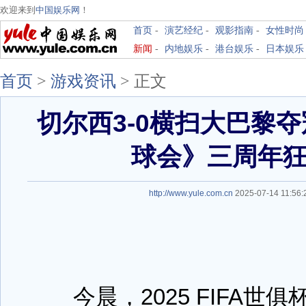
欢迎来到
中国娱乐网
！
首页
-
演艺经纪
-
观影指南
-
女性时尚
新闻
-
内地娱乐
-
港台娱乐
-
日本娱乐
首页
>
游戏资讯
>
正文
切尔西3-0横扫大巴黎
球会》三周年
http://www.yule.com.cn
2025-07-14 11:5
今晨，2025 FIFA世