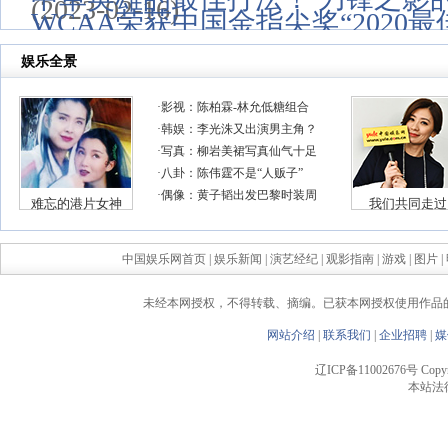
(2023-02-16)
WCAA荣获中国金指尖奖“2020
(2020-06-04)
中国娱乐网首页
|
娱乐新闻
|
演艺经纪
|
观影指南
|
游戏
|
图片
|
未经本网授权，不得转载、摘编。已获本网授权使用作品
网站介绍
|
联系我们
|
企业招聘
|
媒
辽ICP备11002676号 Copyrigh
本站法