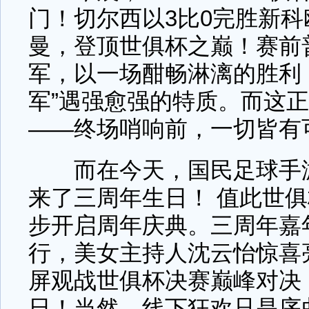
门！切尔西以3比0完胜新
曼，登顶世俱杯之巅！赛前
军，以一场酣畅淋漓的胜利
军”遇强愈强的特质。而这
——终场哨响前，一切皆有
而在今天，国民足球手游
来了三周年生日！ 值此世
步开启周年庆典。三周年嘉
行，美女主持人沈云怡惊喜
屏观战世俱杯决赛巅峰对决
日！当然，线下狂欢只是序