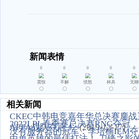
新闻表情
0
0
0
0
0
震惊
不解
愤怒
杯具
无聊
相关新闻
CKEC中韩电竞嘉年华总决赛鏖
2022LPL春季赛总决赛RNG夺冠
AFFA战队夺冠！
(2019-12-17)
没有服务器的冠军：李培楠IEM
中单英雄的最佳打法！ 刀锋之影