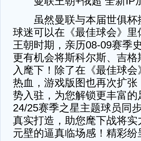
曼联王朝+俄超 全新IP
虽然曼联与本届世俱杯擦
球迷可以在《最佳球会》里
王朝时期，亲历08-09赛
更有机会将斯科尔斯、吉格
入麾下！除了在《最佳球会
热血，游戏版图也再次扩张
势入驻，为您解锁更丰富的
24/25赛季之星主题球员
真实打造，助您麾下战将实
元壁的逼真临场感！精彩纷