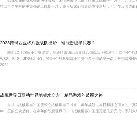
都说现在的游戏都是快餐游戏，来得快去得也快，结果上线都半个月了，元梦之
咋回事？平时的手游都是上线期一过，路人玩家们就开始慢慢退场，但元梦反其道而
2023德玛西亚杯八强战队出炉，谁能晋级半决赛？
随着12月28日小组赛结束，英雄联盟德玛西亚杯八强战队正式诞生，其中4个战队
WBG、BLG、JDG和LNG，另外4个战队则是小组赛中各小组的第一名，分别是RNG、
2024
战舰世界日联动世界地标水立方，精品游戏的破圈之路
自从《战舰世界》国服设立战舰世界日以来，每年战舰世界日和随之而来的「真
年一度的狂欢盛典。在今年的战舰世界日，《战舰世界》国服更是先后完成一系列大