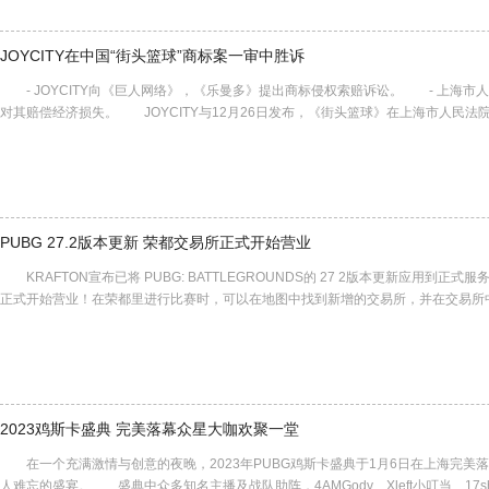
JOYCITY在中国“街头篮球”商标案一审中胜诉
- JOYCITY向《巨人网络》，《乐曼多》提出商标侵权索赔诉讼。 - 上海市
对其赔偿经济损失。 JOYCITY与12月26日发布，《街头篮球》在上海市人民
PUBG 27.2版本更新 荣都交易所正式开始营业
KRAFTON宣布已将 PUBG: BATTLEGROUNDS的 27 2版本更新应用到正
正式开始营业！在荣都里进行比赛时，可以在地图中找到新增的交易所，并在交易所
2023鸡斯卡盛典 完美落幕众星大咖欢聚一堂
在一个充满激情与创意的夜晚，2023年PUBG鸡斯卡盛典于1月6日在上海完美落
人难忘的盛宴。 盛典中众多知名主播及战队助阵，4AMGodv、Xleft小叮当、17s