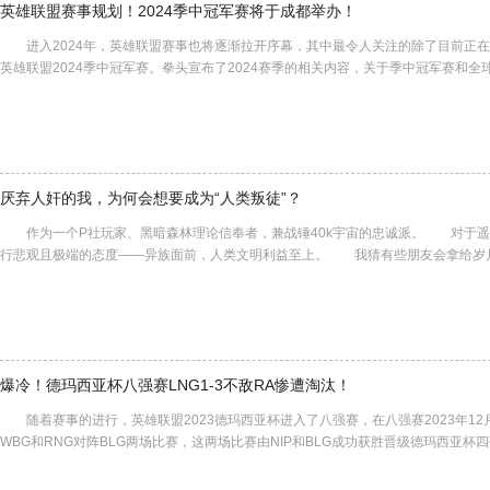
英雄联盟赛事规划！2024季中冠军赛将于成都举办！
进入2024年，英雄联盟赛事也将逐渐拉开序幕，其中最令人关注的除了目前正在
英雄联盟2024季中冠军赛。拳头宣布了2024赛季的相关内容，关于季中冠军赛和全
厌弃人奸的我，为何会想要成为“人类叛徒”？
作为一个P社玩家、黑暗森林理论信奉者，兼战锤40k宇宙的忠诚派。 对于遥
行悲观且极端的态度——异族面前，人类文明利益至上。 我猜有些朋友会拿给岁
爆冷！德玛西亚杯八强赛LNG1-3不敌RA惨遭淘汰！
随着赛事的进行，英雄联盟2023德玛西亚杯进入了八强赛，在八强赛2023年12月
WBG和RNG对阵BLG两场比赛，这两场比赛由NIP和BLG成功获胜晋级德玛西亚杯四