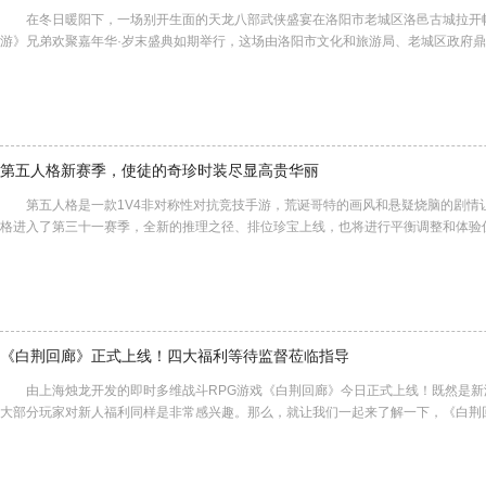
在冬日暖阳下，一场别开生面的天龙八部武侠盛宴在洛阳市老城区洛邑古城拉开帷幕
游》兄弟欢聚嘉年华·岁末盛典如期举行，这场由洛阳市文化和旅游局、老城区政府
第五人格新赛季，使徒的奇珍时装尽显高贵华丽
第五人格是一款1V4非对称性对抗竞技手游，荒诞哥特的画风和悬疑烧脑的剧情让
格进入了第三十一赛季，全新的推理之径、排位珍宝上线，也将进行平衡调整和体验
《白荆回廊》正式上线！四大福利等待监督莅临指导
由上海烛龙开发的即时多维战斗RPG游戏《白荆回廊》今日正式上线！既然是新
大部分玩家对新人福利同样是非常感兴趣。那么，就让我们一起来了解一下，《白荆