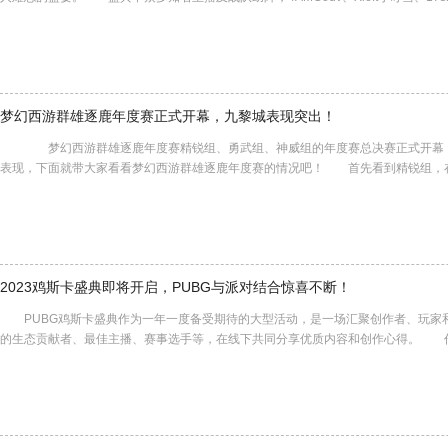
梦幻西游群雄逐鹿年度赛正式开幕，九黎城表现突出！
梦幻西游群雄逐鹿年度赛精锐组、勇武组、神威组的年度赛总决赛正式开幕，
表现，下面就带大家看看梦幻西游群雄逐鹿年度赛的情况吧！ 首先看到精锐组，
2023鸡斯卡盛典即将开启，PUBG与派对结合惊喜不断！
PUBG鸡斯卡盛典作为一年一度备受期待的大型活动，是一场汇聚创作者、玩家
的生态贡献者、最佳主播、赛事选手等，在线下共同分享优质内容和创作心得。 作