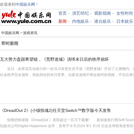
欢迎来到
中国娱乐网
！
首页
-
演艺经纪
-
观影指南
-
女性时尚
新闻
-
内地娱乐
-
港台娱乐
-
日本娱乐
中国娱乐网
>
游戏资讯
即时新闻
五大势力盘踞希望镇，《荒野迷城》演绎末日后的秩序崩坏
近日，由草花互动发行的一款SLG末世生存手游《荒野迷城》开启了公测预约。
社会秩序完全崩坏，危机四伏的末日世界。玩家在游戏中将会面对的危险，不仅仅来
《DreadOut 2》(小镇惊魂2)任天堂Switch™数字版今天发售
惊悚恐怖冒险《DreadOut 》首部超过一百万下载量! 新加坡发行商Soft Source 
玩娱乐公司Digital Happiness 合作，宣布于今天2024 年1 月18 日在全球获准发