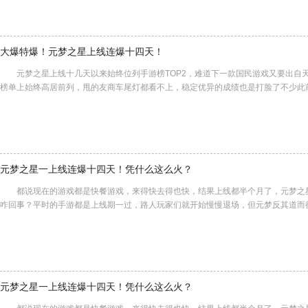
大爆特爆！元梦之星上线连爆十四天！
元梦之星上线十几天以来始终位列手游榜TOP2，难道下一款国民游戏又要出自
榜单上始终高居前列，甩的友商车尾灯都看不上，稳定优异的成绩也是打脸了不少此
元梦之星一上线连爆十四天！凭什么这么火？
都说现在的游戏都是快餐游戏，来得快去得也快，结果上线都半个月了，元梦之
咋回事？平时的手游都是上线期一过，路人玩家们就开始慢慢退场，但元梦反其道而
元梦之星一上线连爆十四天！凭什么这么火？