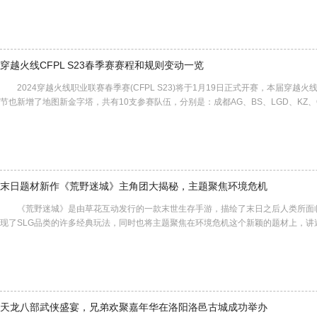
穿越火线CFPL S23春季赛赛程和规则变动一览
2024穿越火线职业联赛春季赛(CFPL S23)将于1月19日正式开赛，本届穿越
节也新增了地图新金字塔，共有10支参赛队伍，分别是：成都AG、BS、LGD、KZ、Q9、
末日题材新作《荒野迷城》主角团大揭秘，主题聚焦环境危机
《荒野迷城》是由草花互动发行的一款末世生存手游，描绘了末日之后人类所面
现了SLG品类的许多经典玩法，同时也将主题聚焦在环境危机这个新颖的题材上，
天龙八部武侠盛宴，兄弟欢聚嘉年华在洛阳洛邑古城成功举办