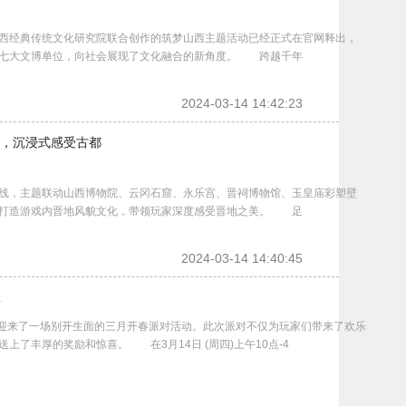
经典传统文化研究院联合创作的筑梦山西主题活动已经正式在官网释出，
西七大文博单位，向社会展现了文化融合的新角度。 跨越千年
2024-03-14 14:42:23
，沉浸式感受古都
，主题联动山西博物院、云冈石窟、永乐宫、晋祠博物馆、玉皇庙彩塑壁
，打造游戏内晋地风貌文化，带领玩家深度感受晋地之美。 足
2024-03-14 14:40:45
拿
迎来了一场别开生面的三月开春派对活动。此次派对不仅为玩家们带来了欢乐
了丰厚的奖励和惊喜。 在3月14日 (周四)上午10点-4