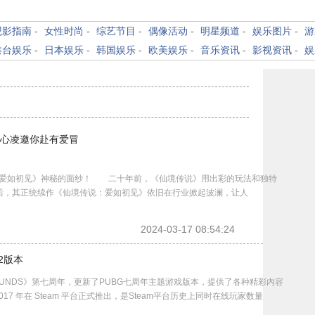
观影指南
-
女性时尚
-
综艺节目
-
偶像活动
-
明星频道
-
娱乐图片
-
游
港台娱乐
-
日本娱乐
-
韩国娱乐
-
欧美娱乐
-
音乐资讯
-
影视资讯
-
娱
王心凌邀你赴有爱冒
爱如初见》神秘的面纱！ 二十年前，《仙境传说》用出彩的玩法和独特
年后，其正统续作《仙境传说：爱如初见》依旧在行业掀起波澜，让人
2024-03-17 08:54:24
2版本
GROUNDS》第七周年，更新了PUBG七周年主题游戏版本，提供了各种精彩内容
2017 年在 Steam 平台正式推出，是Steam平台历史上同时在线玩家数量