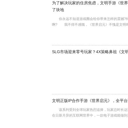
为了解决玩家的住房焦虑，文明手游《世界
了块地
你永远不知道游戏圈会给你带来怎样的震撼?特
啊? 我不得不感慨，《世界启元》不愧是文明I
SLG市场迎来零号玩家？4X策略鼻祖《文
文明正版IP合作手游《世界启元》，全平
该系列受到全球玩家热烈追捧，玩家总时长达到10
在日新月异的互联网世界中，一款电子游戏能做到