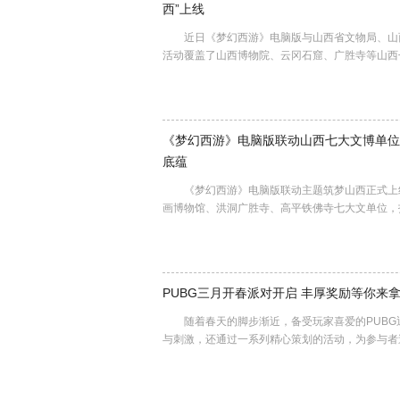
西”上线
近日《梦幻西游》电脑版与山西省文物局、山西
活动覆盖了山西博物院、云冈石窟、广胜寺等山
《梦幻西游》电脑版联动山西七大文博单位
底蕴
《梦幻西游》电脑版联动主题筑梦山西正式上线
画博物馆、洪洞广胜寺、高平铁佛寺七大文单位
PUBG三月开春派对开启 丰厚奖励等你来
随着春天的脚步渐近，备受玩家喜爱的PUBG
与刺激，还通过一系列精心策划的活动，为参与者送上