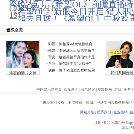
07-11)
今晚7点！《希望OL》前瞻直播
(2023-03-21)
《希望OL》新服今日开启 猎人
19)
一起去月球！《希望OL》中秋欢
中国娱乐网首页
|
娱乐新闻
|
演艺经纪
|
观影指南
|
游戏
|
图片
|
未经本网授权，不得转载、摘编。已获本网授权使用作品
网站介绍
|
联系我们
|
企业招聘
|
媒
辽ICP备11002676号 Copyrigh
本站法