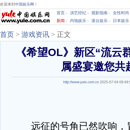
欢迎来到
中国娱乐网
！
首页
-
演艺经纪
-
观影指南
-
女性时尚
新闻
-
内地娱乐
-
港台娱乐
-
日本娱乐
首页
>
游戏资讯
>
正文
《希望OL》新区“流云
属盛宴邀您共
http://www.yule.com.cn
2025-07-04 09:4
远征的号角已然吹响，冒