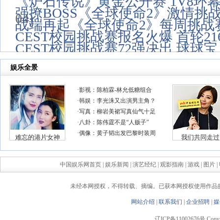
《炉石传说》黄金公开赛 1V8环
强撩BOSS《全球使命2》激情挑
04)
战端再起《全球使命2》每周挑战
CEST校园挑战赛报名火爆 首轮21
CEST校园挑战赛72强决出 球球
01)
中国娱乐网首页
|
娱乐新闻
|
演艺经纪
|
观影指南
|
游戏
|
图片
|
未经本网授权，不得转载、摘编。已获本网授权使用作品
网站介绍
|
联系我们
|
企业招聘
|
媒
辽ICP备11002676号 Copyrigh