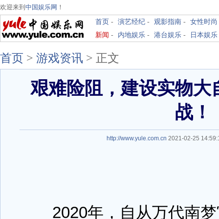
欢迎来到
中国娱乐网
！
首页
-
演艺经纪
-
观影指南
-
女性时尚
新闻
-
内地娱乐
-
港台娱乐
-
日本娱乐
首页
>
游戏资讯
>
正文
艰难险阻，建设实物大
战！
http://www.yule.com.cn
2021-02-25 14:5
2020年，自从万代南梦