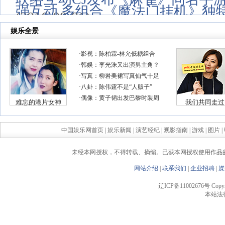
强互动 多组合《魔法门挂机》独
(2016-08-01)
中国娱乐网首页
|
娱乐新闻
|
演艺经纪
|
观影指南
|
游戏
|
图片
|
未经本网授权，不得转载、摘编。已获本网授权使用作品
网站介绍
|
联系我们
|
企业招聘
|
媒
辽ICP备11002676号 Copyrigh
本站法