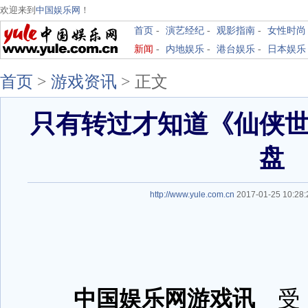
欢迎来到
中国娱乐网
！
首页
-
演艺经纪
-
观影指南
-
女性时尚
新闻
-
内地娱乐
-
港台娱乐
-
日本娱乐
首页
>
游戏资讯
>
正文
只有转过才知道《仙侠
盘
http://www.yule.com.cn
2017-01-25 10:2
中国娱乐网游戏讯
受《