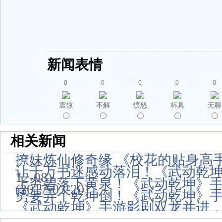
新闻表情
0
0
0
0
0
震惊
不解
愤怒
杯具
无聊
相关新闻
撩妹炼仙修奇缘 《校花的贴身高
让千万书迷感动落泪！《武动乾
12-08)
上穷碧落下黄泉！《武动乾坤》
(2017-03-20)
势要弄个乾坤倒！《武动乾坤》
《武动乾坤》手游影剧双龙并进