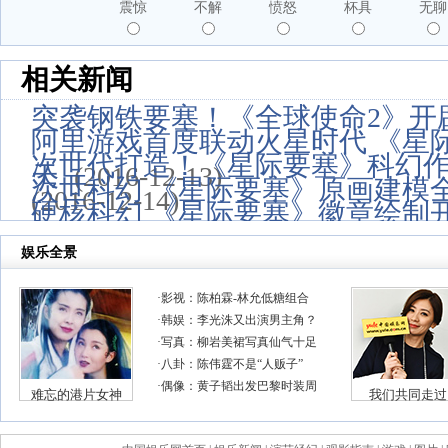
震惊
不解
愤怒
杯具
无聊
相关新闻
突袭钢铁要塞！《全球使命2》开
阿里游戏首度联动火星时代 《星
次世代打造！《星际要塞》科幻
天
(2016-12-13)
次世科幻 《星际要塞》原画建模
(2016-12-14)
硬核科幻 《星际要塞》徽章绘制
19)