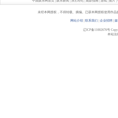
中国娱乐网首页
|
娱乐新闻
|
演艺经纪
|
观影指南
|
游戏
|
图片
|
未经本网授权，不得转载、摘编。已获本网授权使用作品
网站介绍
|
联系我们
|
企业招聘
|
媒
辽ICP备11002676号 Copyrigh
本站法