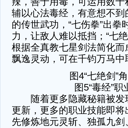
辣，善于用毒，可运用数十
辅以心法毒经，有意想不到
的传世武功，“七伤拳”出拳
力，让敌人难以抵挡；“七绝
根据全真教七星剑法简化而
飘逸灵动，可在千钧万马中
图4“七绝剑”
图5“毒经”
随着更多隐藏秘籍被发现
更新，更多的职业技能即将
先修炼地元灵斩、独孤九剑