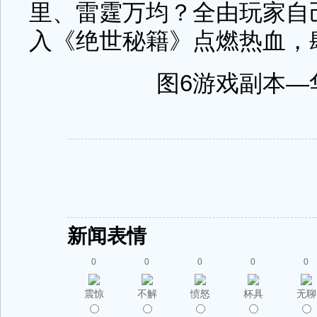
里、雷霆万均？全由玩家自
入《绝世秘籍》点燃热血，
图6游戏副本—
新闻表情
0
0
0
0
0
震惊
不解
愤怒
杯具
无聊