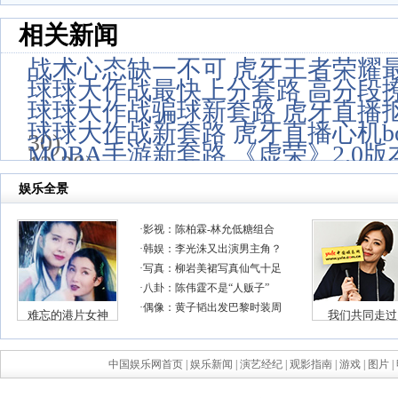
相关新闻
战术心态缺一不可 虎牙王者荣耀
球球大作战最快上分套路 高分段
球球大作战骗球新套路 虎牙直播
球球大作战新套路 虎牙直播心机bo
30)
MOBA手游新套路 《虚荣》2.0
12-28)
中国娱乐网首页
|
娱乐新闻
|
演艺经纪
|
观影指南
|
游戏
|
图片
|