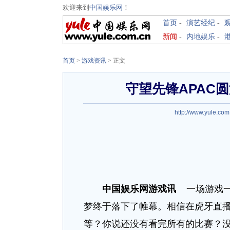
欢迎来到
中国娱乐网
！
首页
-
演艺经纪
-
新闻
-
内地娱乐
-
首页
>
游戏资讯
>
正文
守望先锋APAC
http://www.yule.com
中国娱乐网游戏讯
一场游戏
梦终于落下了帷幕。相信在虎牙直
等？你说还没有看完所有的比赛？