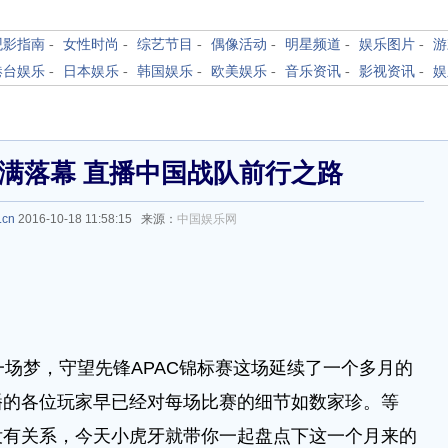
观影指南
-
女性时尚
-
综艺节目
-
偶像活动
-
明星频道
-
娱乐图片
-
游
港台娱乐
-
日本娱乐
-
韩国娱乐
-
欧美娱乐
-
音乐资讯
-
影视资讯
-
娱
圆满落幕​ 直播中国战队前行之路
.cn
2016-10-18 11:58:15 来源：
中国娱乐网
一场梦，守望先锋APAC锦标赛这场延续了一个多月的
播的各位玩家早已经对每场比赛的细节如数家珍。等
没有关系，今天小虎牙就带你一起盘点下这一个月来的