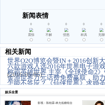
新闻表情
0
0
0
0
0
震惊
不解
愤怒
杯具
无聊
相关新闻
世界O2O博览会暨IN＋2016创新
六款游戏入选2016年世界电子游
称霸英雄世界 主宰《全球使命2
(2016-05-06)
金游世界万元话费免费赢取，助
怎能不答应？《仙侠世界》求婚