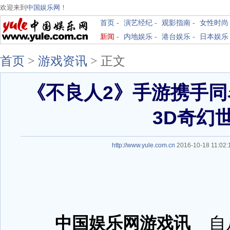
欢迎来到
中国娱乐网
！
首页
-
演艺经纪
-
观影指南
-
女性时尚
新闻
-
内地娱乐
-
港台娱乐
-
日本娱乐
首页
>
游戏资讯
>
正文
《不良人2》手游携手
3D奇幻
http://www.yule.com.cn
2016-10-18 11:0
中国娱乐网游戏讯
自