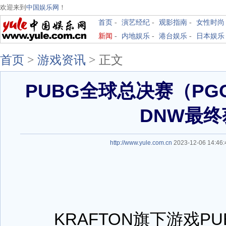
欢迎来到
中国娱乐网
！
首页
-
演艺经纪
-
观影指南
-
女性时尚
新闻
-
内地娱乐
-
港台娱乐
-
日本娱乐
首页
>
游戏资讯
>
正文
PUBG全球总决赛（PGC
DNW最终
http://www.yule.com.cn
2023-12-06 14:4
KRAFTON旗下游戏PUB