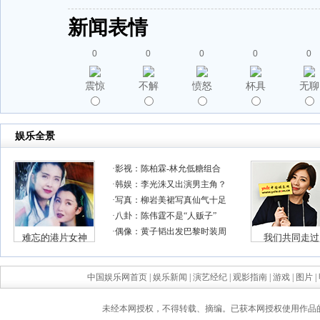
新闻表情
0
0
0
0
0
震惊
不解
愤怒
杯具
无聊
中国娱乐网首页
|
娱乐新闻
|
演艺经纪
|
观影指南
|
游戏
|
图片
|
未经本网授权，不得转载、摘编。已获本网授权使用作品