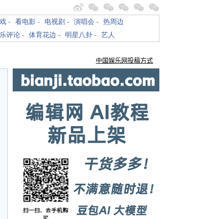
戏
-
看电影
-
电视剧
-
演唱会
-
热周边
乐评论
-
体育花边
-
明星八卦
-
艺人