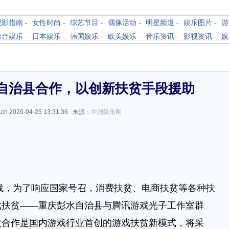
观影指南
-
女性时尚
-
综艺节目
-
偶像活动
-
明星频道
-
娱乐图片
-
游
港台娱乐
-
日本娱乐
-
韩国娱乐
-
欧美娱乐
-
音乐资讯
-
影视资讯
-
娱
自治县合作，以创新扶贫手段援助
.cn
2020-04-25 13:31:36 来源：
中国娱乐网
战，为了响应国家号召，消费扶贫、电商扶贫等各种扶
戏扶贫——重庆彭水自治县与腾讯游戏光子工作室群
次合作是国内游戏行业首创的游戏扶贫新模式，将采