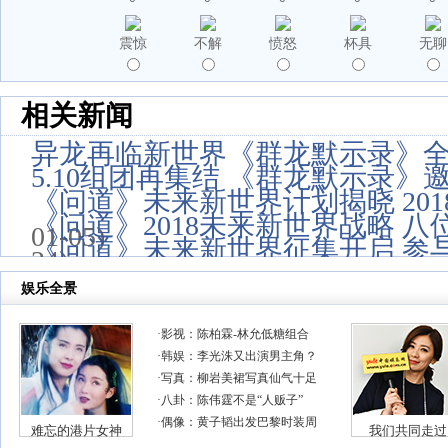
震惊
不解
愤怒
杯具
无聊
相关新闻
异龙再临新世界《群龙默示录》
5.10组团再集结 《群龙默示录》
《问道》未来新世界计划揭晓 20
《问道》2018未来新世界战略 
01-05)
《问道》未来新世界征集开启 参
24)