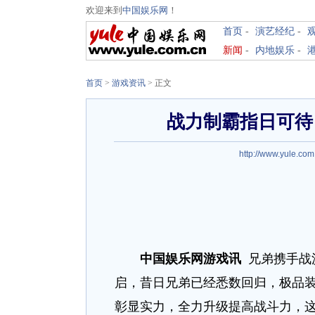
欢迎来到
中国娱乐网
！
首页
-
演艺经纪
-
新闻
-
内地娱乐
-
首页
>
游戏资讯
>
正文
战力制霸指日可待
http://www.yule.com
中国娱乐网游戏讯
兄弟携手战
启，昔日兄弟已经悉数回归，极品
彰显实力，全力升级提高战斗力，