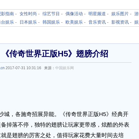
观影指南
-
女性时尚
-
综艺节目
-
偶像活动
-
明星频道
-
娱乐图片
-
游
港台娱乐
-
日本娱乐
-
韩国娱乐
-
欧美娱乐
-
音乐资讯
-
影视资讯
-
娱
 《传奇世界正版H5》翅膀介绍
.cn
2017-07-31 10:31:16 来源：
中国娱乐网
沙城，各施奇招展异能。《传奇世界正版H5》经典开
装备掉落不停，独特的翅膀让玩家更带感，炫酷的外表
这就是翅膀的厉害之处，值得玩家花费大量时间去培