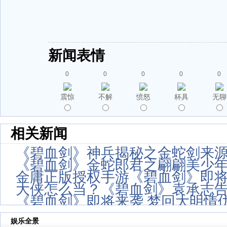
新闻表情
0
0
0
0
0
震惊
不解
愤怒
杯具
无聊
相关新闻
《碧血剑》神兵揭秘之金蛇剑来
《碧血剑》金蛇郎君之翩翩美少
金庸正版授权手游《碧血剑》即
大侠怎么当？《碧血剑》袁承志
《碧血剑》即将来袭 梦回大明情