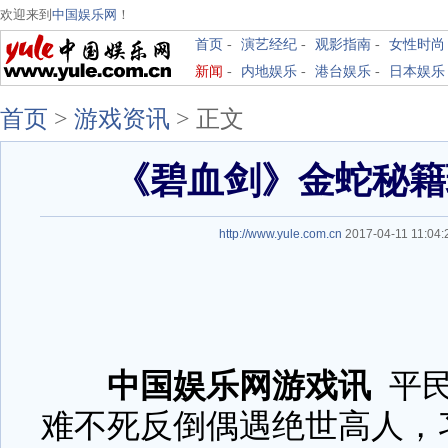
欢迎来到
中国娱乐网
！
首页
-
演艺经纪
-
观影指南
-
女性时尚
新闻
-
内地娱乐
-
港台娱乐
-
日本娱乐
首页
>
游戏资讯
>
正文
《碧血剑》金蛇秘籍
http://www.yule.com.cn
2017-04-11 11:0
中国娱乐网游戏讯
平
难不死反倒偶遇绝世高人，