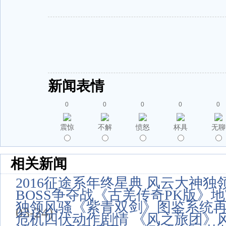
新闻表情
0
0
0
0
0
震惊
不解
愤怒
杯具
无聊
相关新闻
2016征途系年终星典 风云大神独
BOSS争夺战《古羌传奇PK版》
独领风骚《紫青双剑》图鉴系统
03-24)
危机四伏动作剧情 《风之旅团》