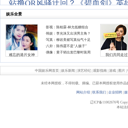
站撸OR风骚迂回？《碧血剑》英
中国娱乐网首页
|
娱乐新闻
|
演艺经纪
|
观影指南
|
游戏
|
图片
|
未经本网授权，不得转载、摘编。已获本网授权使用作品
网站介绍
|
联系我们
|
企业招聘
|
媒
辽ICP备11002676号 Copyrigh
本站法