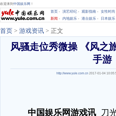
欢迎来到
中国娱乐网
！
首页
-
演艺经纪
-
观影指南
-
女性时尚
新闻
-
内地娱乐
-
港台娱乐
-
日本娱乐
首页
>
游戏资讯
>
正文
风骚走位秀微操 《风之旅
手游
http://www.yule.com.cn
2017-01-04 10:0
中国娱乐网游戏讯
刀