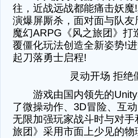
往，近战远战都能痛击妖魔!
演爆屏厮杀，面对面与队友
魔幻ARPG《风之旅团》打
覆僵化玩法创造全新姿势!
起刀落勇士启程!
灵动开场 拒绝
游戏由国内领先的Unity
了微操动作、3D冒险、互
无限加强玩家战斗时与对手
旅团》采用市面上少见的物