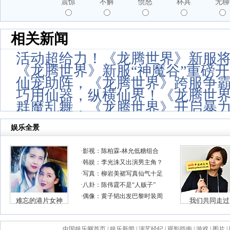
震惊
不解
愤怒
杯具
无聊
相关新闻
活动超给力！《龙腾世界》新服
《龙腾世界》新服“神魔谷”重磅
仙宠助阵，《龙腾世界》跨服争
巧用仙器，纵横仙界！《龙腾世
群魔乱舞，《龙腾世界》开启暴
中国娱乐网首页
|
娱乐新闻
|
演艺经纪
|
观影指南
|
游戏
|
图片
|