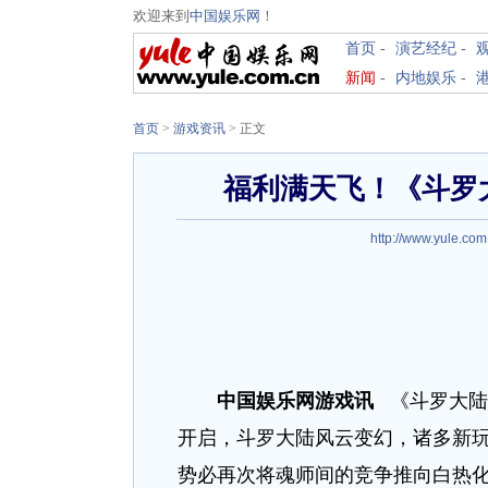
欢迎来到
中国娱乐网
！
首页
-
演艺经纪
-
新闻
-
内地娱乐
-
首页
>
游戏资讯
>
正文
福利满天飞！《斗罗
http://www.yule.com
中国娱乐网游戏讯
《斗罗大陆
开启，斗罗大陆风云变幻，诸多新玩法
势必再次将魂师间的竞争推向白热