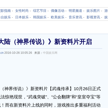
观影指南
-
女性时尚
-
综艺节目
-
偶像活动
-
明星频道
-
娱乐图片
-
游
港台娱乐
-
日本娱乐
-
韩国娱乐
-
欧美娱乐
-
音乐资讯
-
影视资讯
-
娱
大陆（神界传说）》新资料片开启
.cn
2016-10-26 10:05:26 来源：
中国娱乐网
（神界传说）》新资料片【武魂传承】10月26日正式
惊艳现世，“武魂突破”、“公会翻牌”和“皇室夺宝”等
化！而在新资料片上线的同时，游戏推出多重福利活动