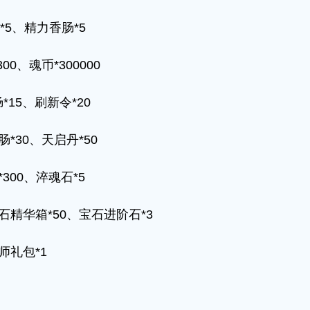
5、精力香肠*5
、魂币*300000
5、刷新令*20
30、天启丹*50
00、淬魂石*5
精华箱*50、宝石进阶石*3
礼包*1